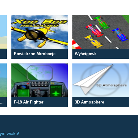
Powietrzne Akrobacje
Wyścigówki
light 3D Aerobatics Training
F-18 Air Fighter
3D Atmosphere
dym wieku!