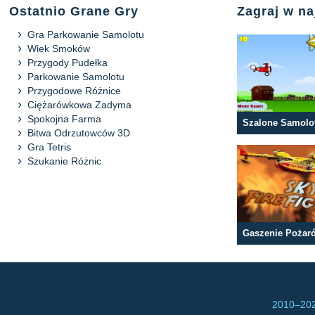
Ostatnio Grane Gry
Zagraj w n
Gra Parkowanie Samolotu
Wiek Smoków
Przygody Pudełka
Parkowanie Samolotu
Przygodowe Różnice
Ciężarówkowa Zadyma
Spokojna Farma
Szalone Samolo
Bitwa Odrzutowców 3D
Gra Tetris
Szukanie Różnic
2010–
202