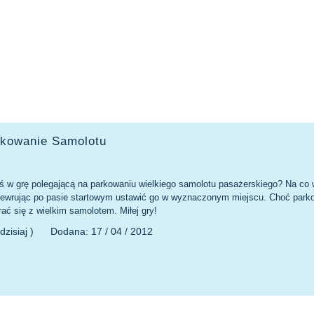
rkowanie Samolotu
yś w grę polegającą na parkowaniu wielkiego samolotu pasażerskiego? Na co 
ewrując po pasie startowym ustawić go w wyznaczonym miejscu. Choć park
rać się z wielkim samolotem. Miłej gry!
dzisiaj )
Dodana:
17 / 04 / 2012