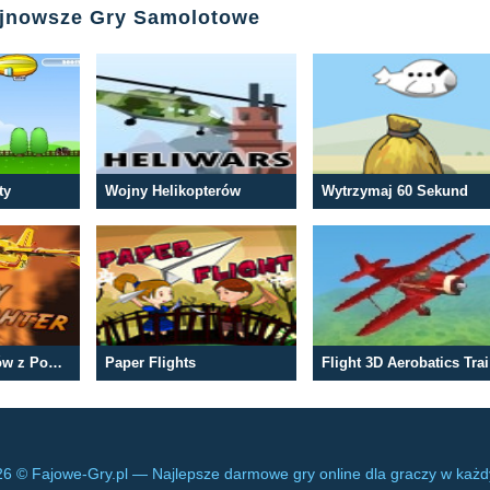
ajnowsze Gry Samolotowe
ty
Wojny Helikopterów
Wytrzymaj 60 Sekund
Gaszenie Pożarów z Powietrza
Paper Flights
F
6 © Fajowe-Gry.pl — Najlepsze darmowe gry online dla graczy w każ