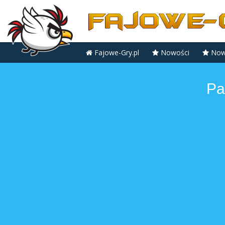
Fajowe-Gry.pl
Nowości
Nowe
Pa