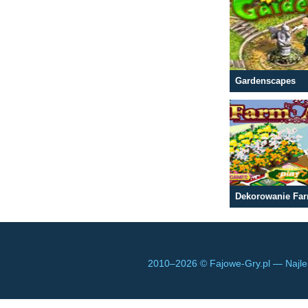
Gardenscapes
Dekorowanie Fa
2010–
2026 © Fajowe-Gry.pl — Najle