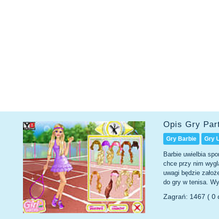
Opis Gry Par
Gry Barbie
Gry 
Barbie uwielbia sp
chce przy nim wyglą
uwagi będzie założe
do gry w tenisa. Wy
Zagrań: 1467 ( 0 d