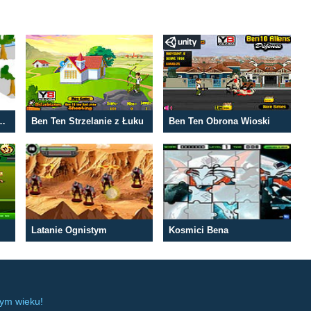
da Skuterem Śnieżnym
Ben Ten Strzelanie z Łuku
Ben Ten Obrona Wioski
Latanie Ognistym
Kosmici Bena
dym wieku!