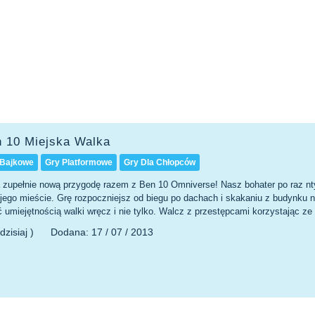
n 10 Miejska Walka
 Bajkowe
Gry Platformowe
Gry Dla Chłopców
a zupełnie nową przygodę razem z Ben 10 Omniverse! Nasz bohater po raz nty
 jego mieście. Grę rozpoczniejsz od biegu po dachach i skakaniu z budynku 
 umiejętnością walki wręcz i nie tylko. Walcz z przestępcami korzystając ze
dzisiaj )
Dodana:
17 / 07 / 2013