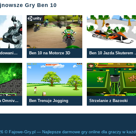
ajnowsze Gry Ben 10
Ben 10 i Bombardowanie Kosmitów
Ben 10 na Motorze 3D
Ben 10 Jaz
Ciężarówka Bena Omniverse
Ben Trenuje Jogging
Strzelanie z Bazooki
6 © Fajowe-Gry.pl — Najlepsze darmowe gry online dla graczy w każ