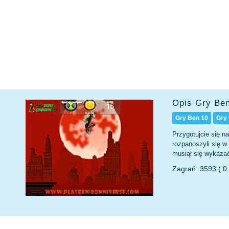
Opis Gry Be
Gry Ben 10
Gry
Przygotujcie się n
rozpanoszyli się w
musiął się wykazać
Zagrań: 3593 ( 0 