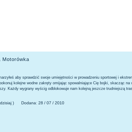
a Motorówka
arzyłeś aby sprawdzić swoje umiejętności w prowadzeniu sportowej i ekstre
 pokonuj kolejne wodne zakręty omijając spowalniające Cię bojki, skacząc na
szy. Każdy wygrany wyścig odblokowuje nam kolejną jeszcze trudniejszą tras
dzisiaj )
Dodana:
28 / 07 / 2010