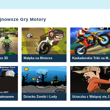
ajnowsze Gry Motory
ze 3D
Małpka na Motorze
Kaskaderskie Tr
Batmanem
Dziecko Zombi i Lody
Uciecz