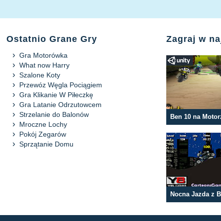
Ostatnio Grane Gry
Zagraj w n
Gra Motorówka
What now Harry
Szalone Koty
Przewóz Węgla Pociągiem
Gra Klikanie W Piłeczkę
Gra Latanie Odrzutowcem
Strzelanie do Balonów
Ben 10 na Motor
Mroczne Lochy
Pokój Zegarów
Sprzątanie Domu
Nocna Jazda z 