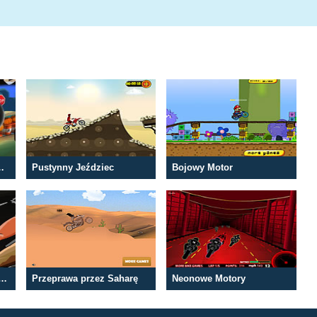
iki na Motorze
Pustynny Jeździec
Bojowy Motor
ka z Walącej się Jaskini
Przeprawa przez Saharę
Neonowe Motory