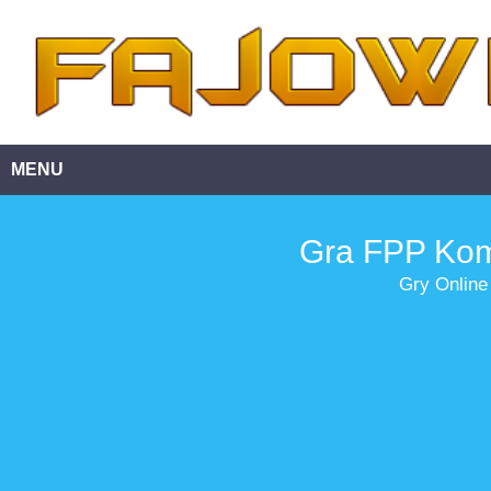
MENU
Gra FPP Kom
Gry Online