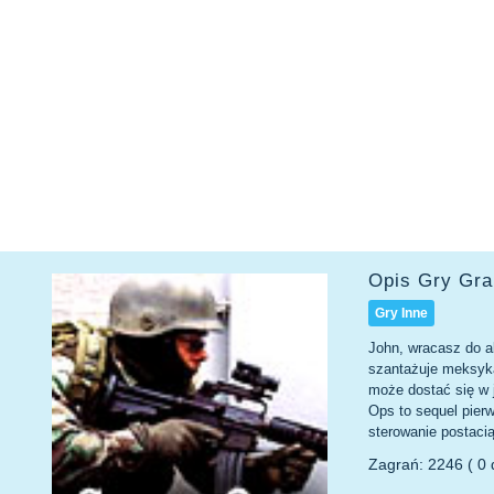
Opis Gry Gr
Gry Inne
John, wracasz do a
szantażuje meksyka
może dostać się w 
Ops to sequel pier
sterowanie postaci
Zagrań: 2246 ( 0 d