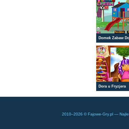
Domek Zabaw Do
Dora u Fryzjera
2010–
2026 © Fajowe-Gry.pl — Najle