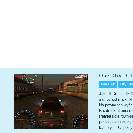
Opis Gry Dri
Gry Drift
Gry Sa
Juke R Drift — Dri
samochód marki Nis
Na pewno ten wyści
Każde okrążenie mu
Pamiętajcie równie
posiada wspaniałą g
kamery — C, pełny 