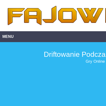
MENU
Driftowanie Podcza
Gry Online