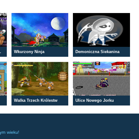
tham City
Wkurzony Ninja
Demoniczna Siekanina
Walka Trzech Królestw
Ulice Nowego Jorku
dym wieku!