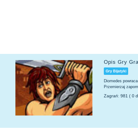
Opis Gry Gr
Gry Bijatyki
Diomedes powraca 
Przemierzaj zapomn
Zagrań: 981 ( 0 d