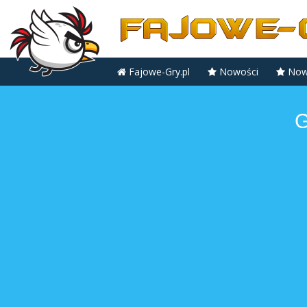
Fajowe-Gry.pl
Nowości
Nowe
G