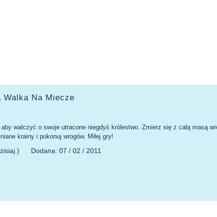
a Walka Na Miecze
aby walczyć o swoje utracone niegdyś królestwo. Zmierz się z całą masą wr
iane krainy i pokonuj wrogów. Miłej gry!
zisiaj )
Dodana:
07 / 02 / 2011