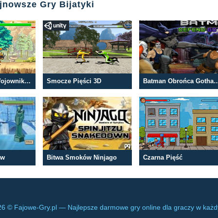
jnowsze Gry Bijatyki
Naruto Turniej Wojowników
Smocze Pięści 3D
Batman Obrońca Go
ów
Bitwa Smoków Ninjago
Czarna Pięść
6 © Fajowe-Gry.pl — Najlepsze darmowe gry online dla graczy w każ