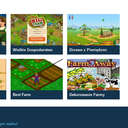
Wielkie Gospodarstwo
Drzewo z Pieniędzmi
Best Farm
Dekorowanie Farmy
dym wieku!