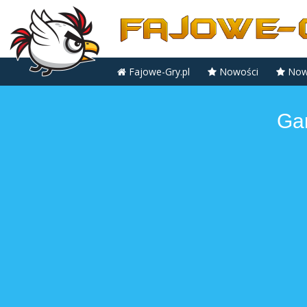
Fajowe-Gry.pl
Nowości
Nowe
Ga