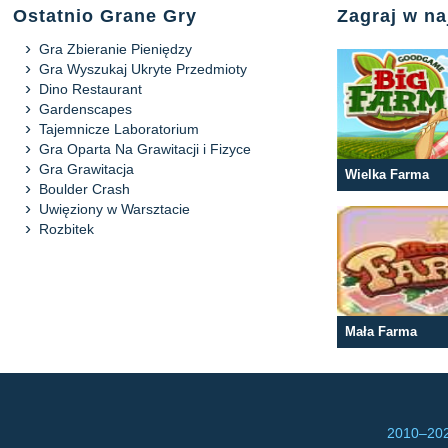
Ostatnio Grane Gry
Zagraj w n
Gra Zbieranie Pieniędzy
Gra Wyszukaj Ukryte Przedmioty
Dino Restaurant
Gardenscapes
Tajemnicze Laboratorium
Gra Oparta Na Grawitacji i Fizyce
Gra Grawitacja
Wielka Farma
Boulder Crash
Uwięziony w Warsztacie
Rozbitek
Mała Farma
2010–
202