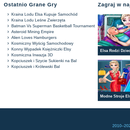
Ostatnio Grane Gry
Zagraj w n
Kraina Lodu Elsa Kupuje Samochód
Kraina Lodu Leśne Zwierzęta
Batman Vs Superman Basketball Tournament
Asteroid Mining Empire
Alien Loves Hamburgers
Kosmiczny Wyścig Samochodowy
Konny Wypadek Księżniczki Elsy
Elsa Rodzi Dzie
Kosmiczna Inwazja 3D
Kopciuszek i Szycie Sukienki na Bal
Kopciuszek i Królewski Bal
Modne Stroje El
2010–
202