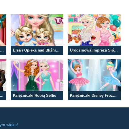
Anna i Elsa Szkolny Makijaż
Elsa i Opieka nad Bliźniakami
Urodzinowa Impreza Sióstr z Krainy Lodu
ekorowanie Zamku w Krainie Lodu
Księżniczki Robią Selfie
Księżniczki Disney Frozen Balet
dym wieku!