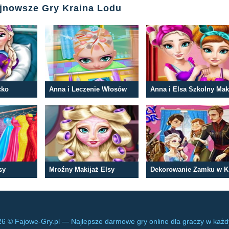
ajnowsze Gry Kraina Lodu
cko
Anna i Leczenie Włosów
sy
Mroźny Makijaż Elsy
D
6 © Fajowe-Gry.pl — Najlepsze darmowe gry online dla graczy w każ