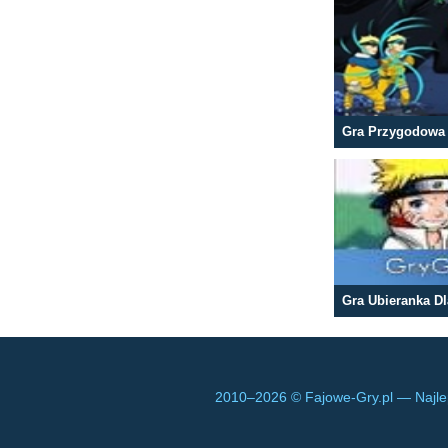
Gra Przygodowa
Gra Ubieranka D
2010–
2026 © Fajowe-Gry.pl — Najle