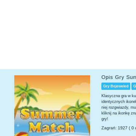
Opis Gry Su
Gry Bejeweled
G
Klasyczna gra w ku
identycznych ikone
niej rozgwiazdy, m
kliknij na ikonkę z
gry!
Zagrań: 1927 ( 0 d