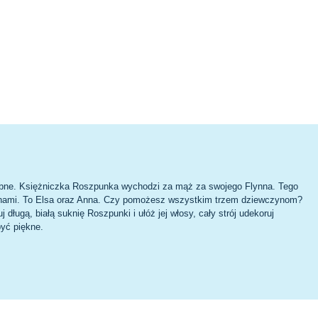
ubne. Księżniczka Roszpunka wychodzi za mąż za swojego Flynna. Tego
druhnami. To Elsa oraz Anna. Czy pomożesz wszystkim trzem dziewczynom?
ługą, białą suknię Roszpunki i ułóż jej włosy, cały strój udekoruj
yć piękne.