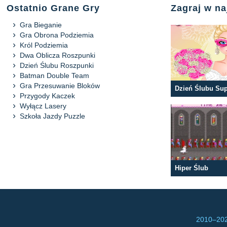
Ostatnio Grane Gry
Zagraj w n
Gra Bieganie
Gra Obrona Podziemia
Król Podziemia
Dwa Oblicza Roszpunki
Dzień Ślubu Roszpunki
Batman Double Team
Gra Przesuwanie Bloków
Dzień Ślubu Sup
Przygody Kaczek
Wyłącz Lasery
Szkoła Jazdy Puzzle
Hiper Ślub
2010–
202