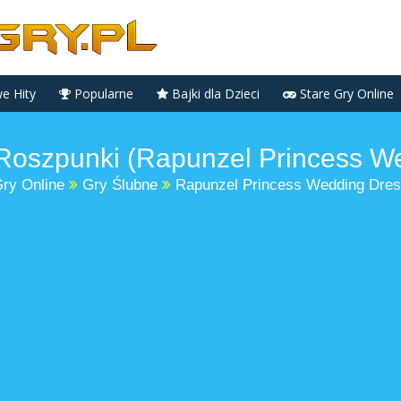
 Hity
Popularne
Bajki dla Dzieci
Stare Gry Online
Roszpunki (Rapunzel Princess W
ry Online
Gry Ślubne
Rapunzel Princess Wedding Dre