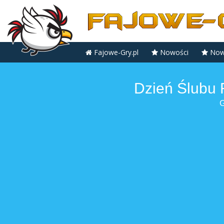
Fajowe-Gry.pl
Nowości
Nowe
Dzień Ślubu 
G