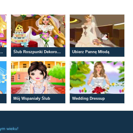
i Ślub Księżniczki Disneya
Ślub Roszpunki Dekorowanie Pokoju
Ubierz Pannę Młodą
Mój Wspaniały Ślub
Wedding Dressup
dym wieku!