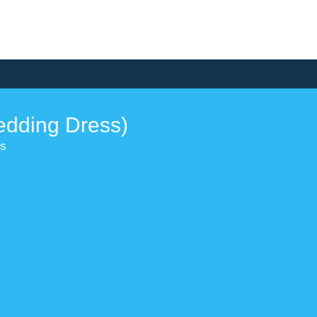
edding Dress)
ss