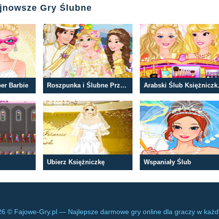
ajnowsze Gry Ślubne
er Barbie
Roszpunka i Ślubne Przygotowania
Arabsk
Ubierz Księżniczkę
Wspaniały Ślub
6 © Fajowe-Gry.pl — Najlepsze darmowe gry online dla graczy w każ