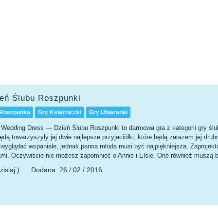
ień Ślubu Roszpunki
 Roszpunka
Gry Księżniczki
Gry Ubieranki
 Wedding Dress — Dzień Ślubu Roszpunki to darmowa gra z kategorii gry śl
ędą towarzyszyły jej dwie najlepsze przyjaciółki, które będą zarazem jej 
wyglądać wspaniale, jednak panna młoda musi być najpiękniejsza. Zaprojektuj d
ami. Oczywiście nie możesz zapomnieć o Annie i Elsie. One również muszą b
zisiaj )
Dodana:
26 / 02 / 2016