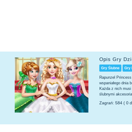
Opis Gry Dz
Gry Ślubne
Gry
Rapunzel Princess
wspaniałego dnia b
Każda z nich musi 
ślubnymi akcesori
Zagrań: 584 ( 0 d