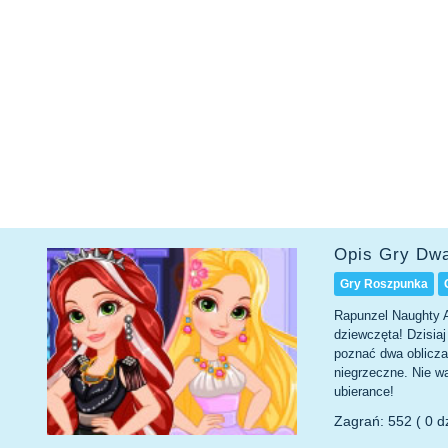
Opis Gry Dwa
Gry Roszpunka
Rapunzel Naughty An
dziewczęta! Dzisiaj
poznać dwa oblicza 
niegrzeczne. Nie wa
ubierance!
Zagrań: 552 ( 0 dz