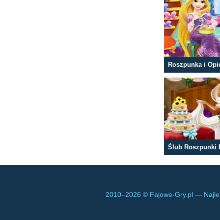
2010–
2026 © Fajowe-Gry.pl — Najle