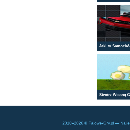
Jaki to Samochó
Stwórz Własną G
2010–
2026 © Fajowe-Gry.pl — Najle