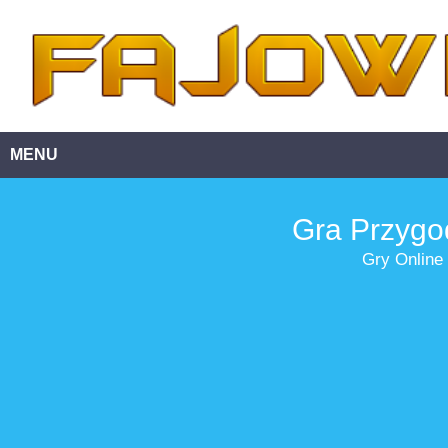
MENU
Gra Przygo
Gry Online