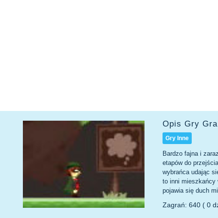
Opis Gry Gr
Gry Inne
Bardzo fajna i zar
etapów do przejści
wybrańca udając si
to inni mieszkańcy
pojawia się duch m
Zagrań: 640 ( 0 dz