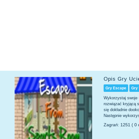
Opis Gry Uci
Gry Escape
Gry 
Wykorzystaj swoje u
rozwiązać kryjącą s
się dokładnie dook
Następnie wykorzys
Zagrań: 1251 ( 0 d