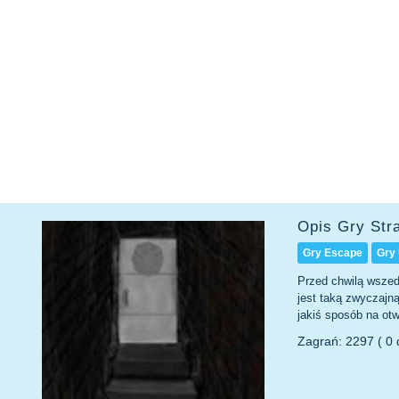
Opis Gry Str
Gry Escape
Gry 
Przed chwilą wszedł
jest taką zwyczajną
jakiś sposób na otw
Zagrań: 2297 ( 0 d